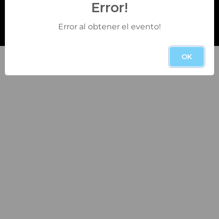
Error!
@ 2026 Ticket Shop Colombia. Todos los derechos
Error al obtener el evento!
reservados
OK